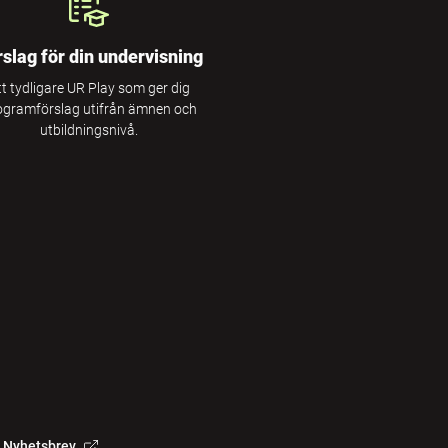
rslag för din undervisning
tt tydligare UR Play som ger dig
ogramförslag utifrån ämnen och
utbildningsnivå.
Nyhetsbrev