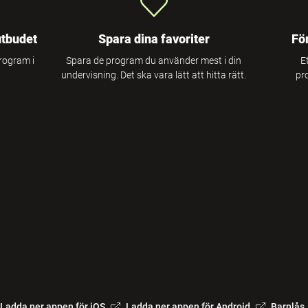
utbudet
Spara dina favoriter
Fö
program i
Spara de program du använder mest i din
E
undervisning. Det ska vara lätt att hitta rätt.
pr
Ladda ner appen för iOS
Ladda ner appen för Android
Barnlås