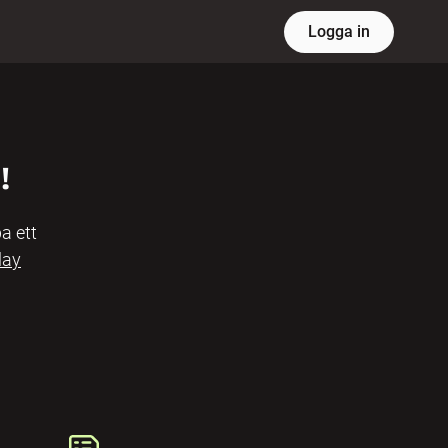
Logga in
!
a ett
lay