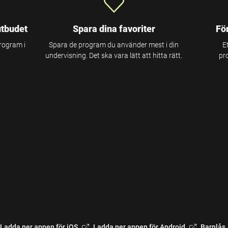
utbudet
Spara dina favoriter
Fö
program i
Spara de program du använder mest i din
E
undervisning. Det ska vara lätt att hitta rätt.
pr
Ladda ner appen för iOS
Ladda ner appen för Android
Barnlås