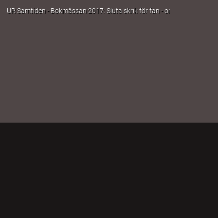
UR Samtiden - Bokmässan 2017: Sluta skrik för fan - om att leva med b