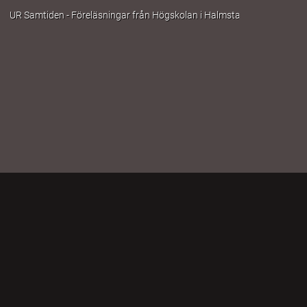
UR Samtiden - Föreläsningar från Högskolan i Halmstad: Det amerikan