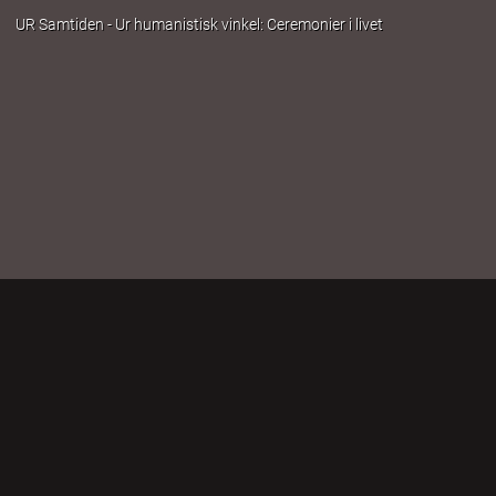
UR Samtiden - Ur humanistisk vinkel: Ceremonier i livet | UR Play