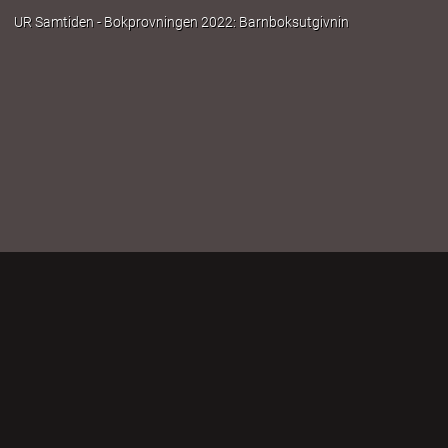
UR Samtiden - Bokprovningen 2022: Barnboksutgivningen 2021 (del 1) 