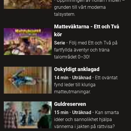
·
Uppfinningen av nollan i Indien –
grunden till vårt moderna
talsystem.
Matteväktarna - Ett och Två
kör
Serie
·
Följ med Ett och Två på
fartfyllda äventyr och träna
talområdet 0–30!
Oskyldigt anklagad
14 min
·
Uträknad
·
Ett oväntat
fynd leder till kluriga
matteutmaningar.
Guldreserven
15 min
·
Uträknad
·
Kan smarta
idéer och sannolikhet hjälpa
vännerna i jakten på rättvisa?