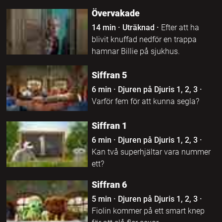
Övervakade
14 min
·
Uträknad
·
Efter att ha
blivit knuffad nedför en trappa
hamnar Billie på sjukhus.
Siffran 5
6 min
·
Djuren på Djuris 1, 2, 3
·
Varför fem för att kunna segla?
Siffran 1
6 min
·
Djuren på Djuris 1, 2, 3
·
Kan två superhjältar vara nummer
ett?
Siffran 6
5 min
·
Djuren på Djuris 1, 2, 3
·
Fiolin kommer på ett smart knep