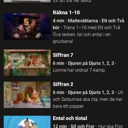
för att slå fler sexor.
Räkna 1-10
4 min
·
Matteväktarna - Ett och Två
kör
·
Träna 1–10 med Ett och Två.
Öva tecken, tal och antal i en
gruvbana!
Siffran 7
6 min
·
Djuren på Djuris 1, 2, 3
·
Lonnie har ordnat 7-kamp.
Siffran 2
6 min
·
Djuren på Djuris 1, 2, 3
·
Ull
och Satsumas ska rita, men de har
bara ett papper.
Ental och tiotal
12 min
·
Sif och Fror
·
Hur ska Fror