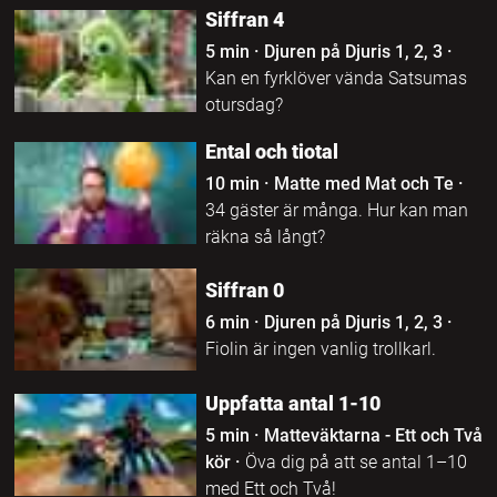
Siffran 4
5 min
·
Djuren på Djuris 1, 2, 3
·
Kan en fyrklöver vända Satsumas
otursdag?
Ental och tiotal
10 min
·
Matte med Mat och Te
·
34 gäster är många. Hur kan man
räkna så långt?
Siffran 0
6 min
·
Djuren på Djuris 1, 2, 3
·
Fiolin är ingen vanlig trollkarl.
Uppfatta antal 1-10
5 min
·
Matteväktarna - Ett och Två
kör
·
Öva dig på att se antal 1–10
med Ett och Två!