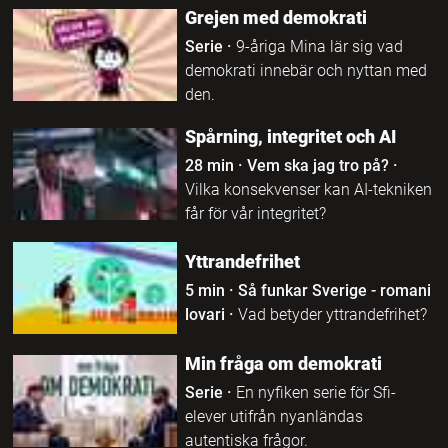
Grejen med demokrati
Serie
·
9-åriga Mina lär sig vad
demokrati innebär och nyttan med
den.
Spårning, integritet och AI
28 min
·
Vem ska jag tro på?
·
Vilka konsekvenser kan AI-tekniken
får för vår integritet?
Yttrandefrihet
5 min
·
Så funkar Sverige - romani
lovari
·
Vad betyder yttrandefrihet?
Min fråga om demokrati
Serie
·
En nyfiken serie för Sfi-
elever utifrån nyanländas
autentiska frågor.