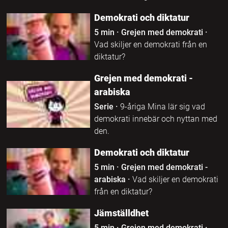
Demokrati och diktatur
5 min
·
Grejen med demokrati
·
Vad skiljer en demokrati från en
diktatur?
Grejen med demokrati -
arabiska
Serie
·
9-åriga Mina lär sig vad
demokrati innebär och nyttan med
den.
Demokrati och diktatur
5 min
·
Grejen med demokrati -
arabiska
·
Vad skiljer en demokrati
från en diktatur?
Jämställdhet
5 min
·
Grejen med demokrati
·