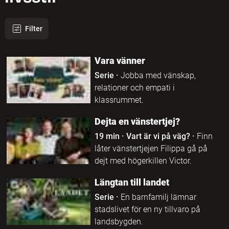
Filter
1245 program hittades
Vara vänner
Serie
·
Jobba med vänskap,
relationer och empati i
klassrummet.
Dejta en vänstertjej?
19 min
·
Vart är vi på väg?
·
Finn
låter vänstertjejen Filippa gå på
dejt med högerkillen Victor.
Längtan till landet
Serie
·
En barnfamilj lämnar
stadslivet för en ny tillvaro på
landsbygden.