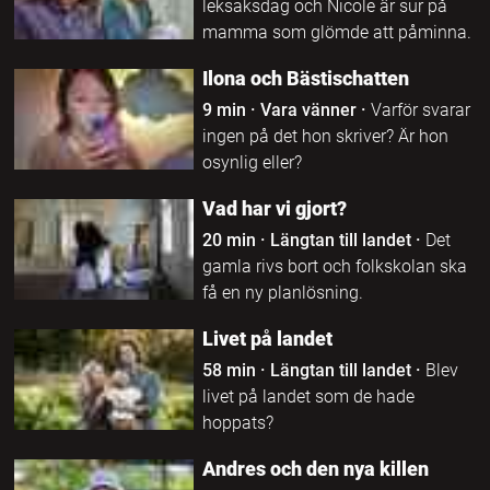
leksaksdag och Nicole är sur på
mamma som glömde att påminna.
Ilona och Bästischatten
9 min
·
Vara vänner
·
Varför svarar
ingen på det hon skriver? Är hon
osynlig eller?
Vad har vi gjort?
20 min
·
Längtan till landet
·
Det
gamla rivs bort och folkskolan ska
få en ny planlösning.
Livet på landet
58 min
·
Längtan till landet
·
Blev
livet på landet som de hade
hoppats?
Andres och den nya killen