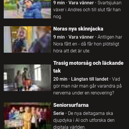
9 min
·
Vara vänner
·
Svartsjukan
växer i Andres och till slut får han
nog.
Noras nya skinnjacka
9 min
·
Vara vänner
·
Äntligen har
Nora fått en - då får hon plötsligt
höra att det är ute.
Trasig motorsåg och läckande
tak
20 min
·
Längtan till landet
·
Vad
gör man när man går varandra på
nerverna under en renovering?
Seniorsurfarna
Serie
·
De nya deltagarna ska
djupdyka i AI och utforska den
digitala världen.