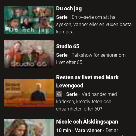
Du och jag
Serie
·
En tv-serie om att ha
syskon, vänner eller en vuxen bästa
kompis.
Studio 65
Serie
·
Talkshow för seniorer om
livet efter 65.
Resten av livet med Mark
Levengood
·
Serie
·
Vad händer med
kärleken, kreativiteten och
ensamheten efter 60?
Nicole och Älsklingsapan
10 min
·
Vara vänner
·
Det är