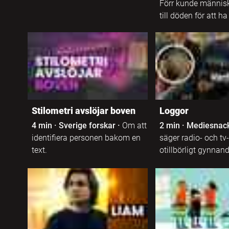
Förr kunde männis
Anpassad
Assyriska
till döden för att ha
grundskola 4-6
Bosniska
Anpassad
grundskola 7-9
Danska
Specialskola F-4
Dari
Stilometri avslöjar boven
Loggor
Specialskola 5-7
4 min
·
Sverige forskar
·
Om att
2 min
·
Mediesnac
Engelska
identifiera personen bakom en
säger radio- och t
text.
otillbörligt gynnan
Specialskola 8-10
Engelskt
teckenspråk
Gymnasieskola
Finska
Anpassad
gymnasieskola