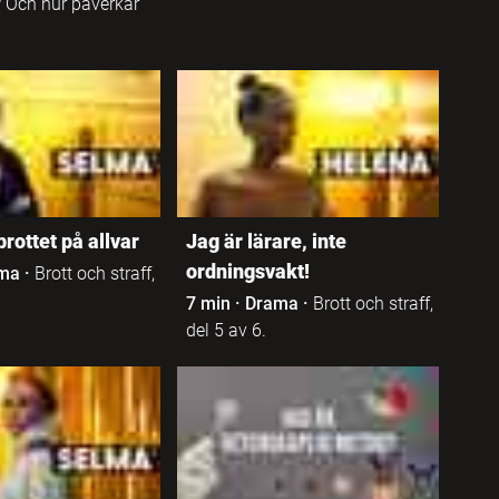
 Och hur påverkar
brottet på allvar
Jag är lärare, inte
ordningsvakt!
ma
·
Brott och straff,
7 min
·
Drama
·
Brott och straff,
del 5 av 6.