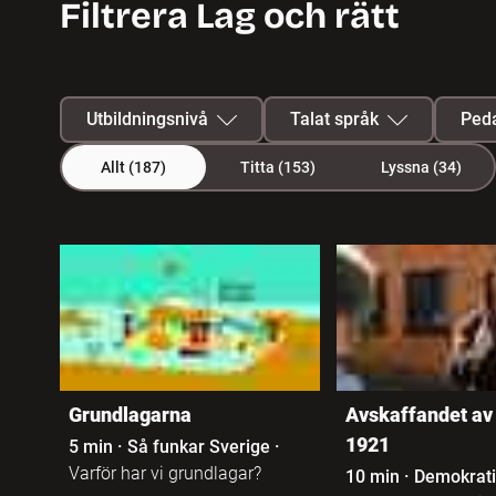
Filtrera Lag och rätt
Utbildningsnivå
Talat språk
Peda
Allt
(187)
Titta
(153)
Lyssna
(34)
Förskola
Svenska
187 program hittades
Grundskola F-3
Svenskt
teckenspråk
Grundskola 4-6
Albanska
Grundskola 7-9
Arabiska
Grundlagarna
Avskaffandet av
Anpassad
1921
5 min
·
Så funkar Sverige
·
grundskola 1-3
Armeniska
Varför har vi grundlagar?
10 min
·
Demokrati