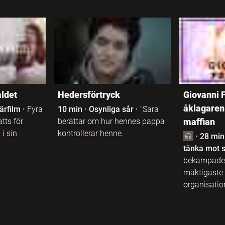
åldet
Hedersförtryck
Giovanni 
åklagaren
ärfilm
·
Fyra
10 min
·
Osynliga sår
·
"Sara"
tts för
berättar om hur hennes pappa
maffian
i sin
kontrollerar henne.
·
28 min
tänka mot
bekämpade 
mäktigaste 
organisatio