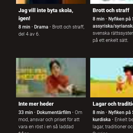
Franska
Jag vill inte byta skola,
Brott och straff
Högskola
Färöiska
igen!
8 min
·
Nyfiken på 
assyriska/syriansk
8 min
·
Drama
·
Brott och straff,
Folkhögskola /
svenska rättssystem
del 4 av 6.
Grekiska
Studieförbund
på ett enkelt sätt.
Hebreiska
Komvux
Isländska
Komvux som
anpassad
utbildning
Italienska
Lärarfortbildning
Japanska
Inte mer heder
Lagar och tradit
33 min
·
Dokumentärfilm
·
Om
8 min
·
Nyfiken på 
Allmänbildande
Jiddisch
mod, ansvar och priset för att
kurdiska
·
Enkelt b
vara en röst i en så laddad
lagar, traditioner o