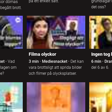
på ett enkelt sätt.
grundlagar?
kor dömas
det oss?
 begått brott.
Filma olyckor
Ingen tog 
ket
·
Vad
3 min
·
Mediesnacket
·
Det kan
6 min
·
Dra
v-lagen om
vara brottsligt att sprida bilder
del 6 av 6.
de?
och filmer på olycksplatser.