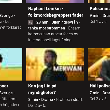
Raphael Lemkin -
Polisanmäl
folkmordsbegreppets fader
Sverige -
9 min
·
Dra
a
·
Det
Del 1 av 6.
·
29 min
·
Bildningsbyrån -
et förklarat
tänka mot strömmen
·
Ensam
kommer han arbeta för en ny
internationell lagstiftning.
ioner
Kan jag lita på
Håll polis
myndigheter?
Sverige -
7 min
·
Dra
erättat om
Del 3 av 6.
8 min
·
Drama
·
Brott och straff.
ch högtider i
Del 2 av 6.