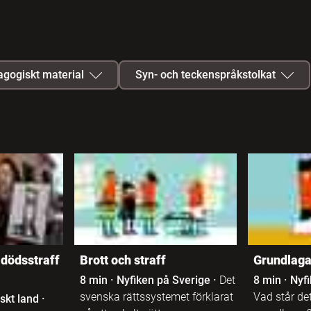
gogiskt material
Syn- och teckenspråkstolkat
Lärarhandledning
Syntolkat
Quiz
Teckenspråkstolkat
Studiehandledning
Arbetsmaterial
 dödsstraff
Brott och straff
Grundlag
Programmanus
8 min
·
Nyfiken på Sverige
·
Det
8 min
·
Nyfi
svenska rättssystemet förklarat
Vad står det
skt land
·