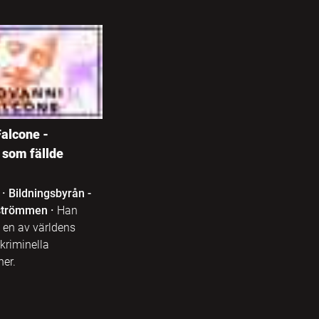
Falcone -
 som fällde
·
Bildningsbyrån -
 strömmen
·
Han
en av världens
kriminella
ner.