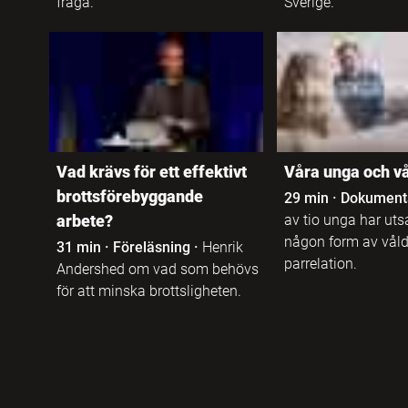
Sfi
fråga.
Sverige.
Katalanska
Kinesiska
Kinyarwanda
Kirundi
Vad krävs för ett effektivt
Våra unga och v
brottsförebyggande
29 min
·
Dokument
Koreanska
arbete?
av tio unga har utsa
någon form av våld 
31 min
·
Föreläsning
·
Henrik
parrelation.
Andershed om vad som behövs
Kroatiska
för att minska brottsligheten.
Kurdiska
Litauiska