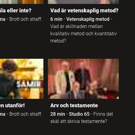
a eller inte?
Vad är vetenskaplig metod?
ma
·
Brott och straff.
6 min
·
Vetenskaplig metod
·
Vad är skillnaden mellan
kvalitativ metod och kvantitativ
metod?
en utanför!
Arv och testamente
ma
·
Brott och straff.
28 min
·
Studio 65
·
Finns det
skäl att skriva testamente?