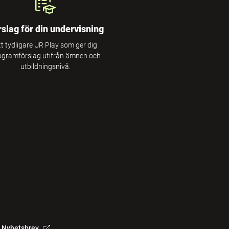
rslag för din undervisning
tt tydligare UR Play som ger dig
ogramförslag utifrån ämnen och
utbildningsnivå.
Nyhetsbrev