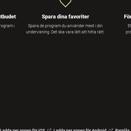
utbudet
Spara dina favoriter
Fö
program i
Spara de program du använder mest i din
E
undervisning. Det ska vara lätt att hitta rätt.
pr
Ladda ner appen för iOS
Ladda ner appen för Android
Barnlås