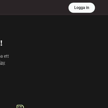
Logga in
!
a ett
lay