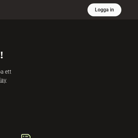
Logga in
!
a ett
lay