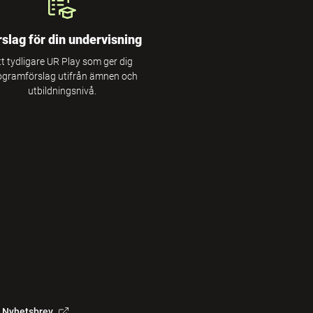
rslag för din undervisning
tt tydligare UR Play som ger dig
ogramförslag utifrån ämnen och
utbildningsnivå.
Nyhetsbrev