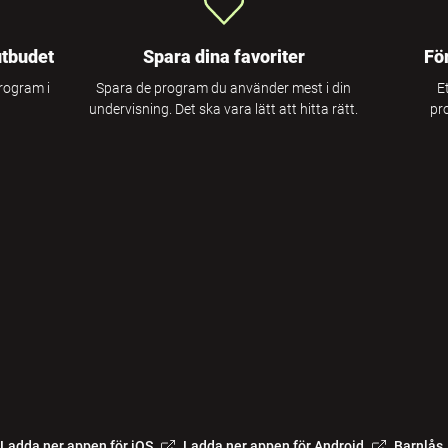
utbudet
Spara dina favoriter
Fö
program i
Spara de program du använder mest i din
E
undervisning. Det ska vara lätt att hitta rätt.
pr
Ladda ner appen för iOS
Ladda ner appen för Android
Barnlås