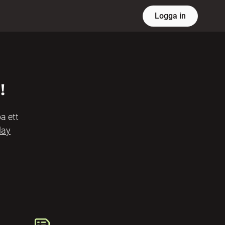
Logga in
!
a ett
lay