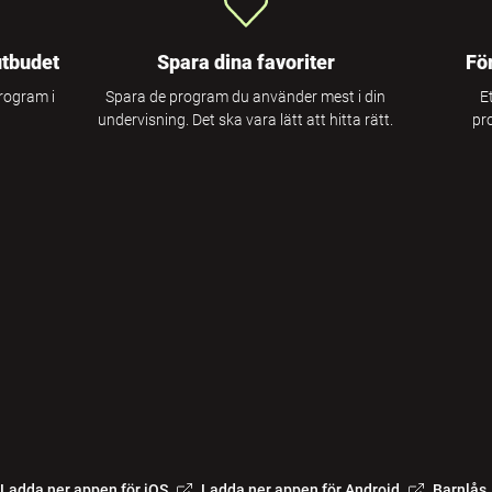
utbudet
Spara dina favoriter
Fö
program i
Spara de program du använder mest i din
E
undervisning. Det ska vara lätt att hitta rätt.
pr
Ladda ner appen för iOS
Ladda ner appen för Android
Barnlås