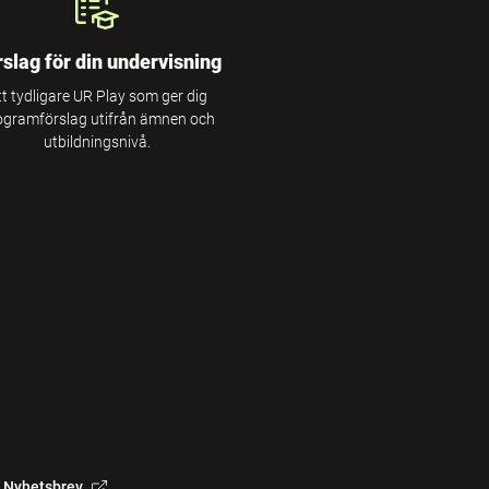
rslag för din undervisning
tt tydligare UR Play som ger dig
ogramförslag utifrån ämnen och
utbildningsnivå.
Nyhetsbrev