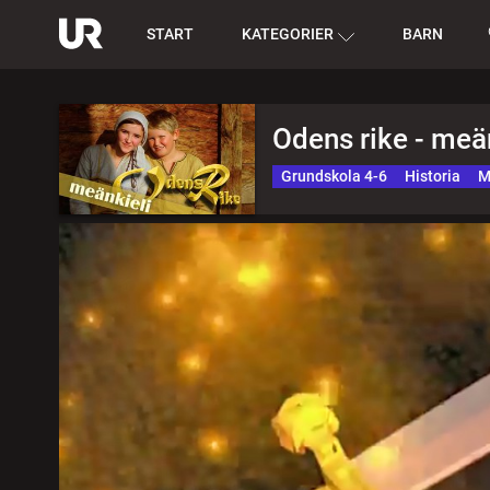
START
KATEGORIER
BARN
Odens rike - meä
Grundskola 4-6
Historia
M