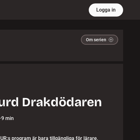
Logga in
Om serien
urd Drakdödaren
·
9 min
 UR:s program är bara tillgängliga för lärare,