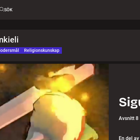
SÖK
nkieli
odersmål
Religionskunskap
Sig
Avsnitt 8
En del av