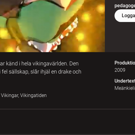
pedagoger
Logga
Produkti
r känd i hela vikingavärlden. Den
2009
el sällskap, slår ihjäl en drake och
Undertex
Meänkieli
Vikingar, Vikingatiden