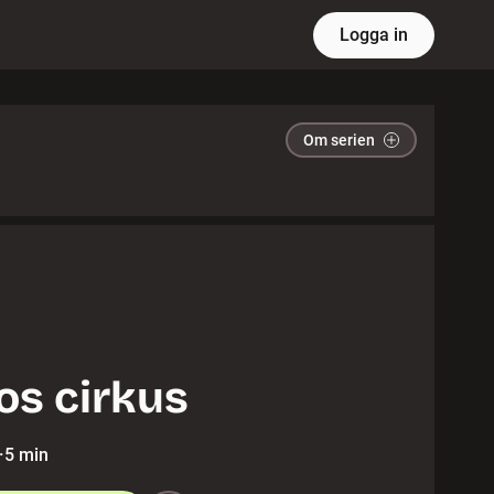
Logga in
Om serien
os cirkus
·
5 min