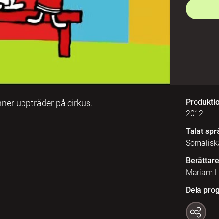
Produkti
ner uppträder på cirkus.
2012
Talat spr
Somalisk
Berättare
Mariam H
Dela pro