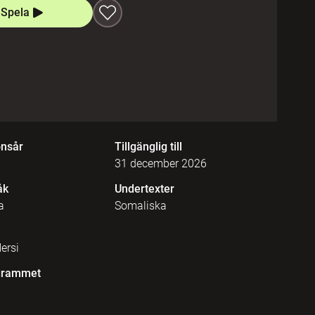
Spela
onsår
Tillgänglig till
31 december 2026
åk
Undertexter
a
Somaliska
ersi
grammet