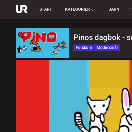
START
KATEGORIER
BARN
Pinos dagbok - 
Förskola
Modersmål