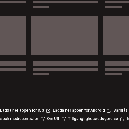
Ladda ner appen för iOS
Ladda ner appen för Android
Barnlås
s och mediecentraler
Om UR
Tillgänglighetsredogörelse
I