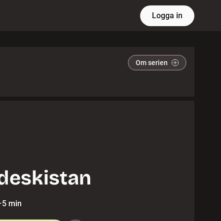
Logga in
Om serien
deskistan
·
5 min