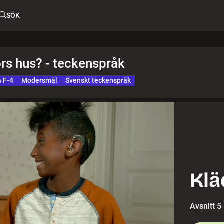
SÖK
rs hus? - teckenspråk
a F-4
Modersmål
Svenskt teckenspråk
Klä
Avsnitt 5