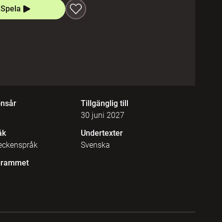
Spela
onsår
Tillgänglig till
30 juni 2027
åk
Undertexter
eckenspråk
Svenska
grammet