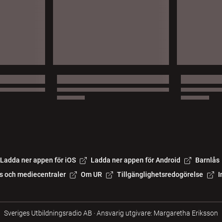
Ladda ner appen för iOS
Ladda ner appen för Android
Barnlås
s och mediecentraler
Om UR
Tillgänglighetsredogörelse
I
Sveriges Utbildningsradio AB
·
Ansvarig utgivare: Margaretha Eriksson