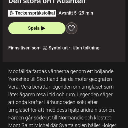
Den stora ön i Atlanten
Teckenspråkstolkat
Avsnitt 5
·
29 min
Spela
Finns även som
Syntolkat
·
Utan tolkning
Modfällda färdas vännerna genom ett böljande
Yorkshire till Skottland där de möter geografen
Vera. Vera berättar legenden om timglaset som
låter ägaren resa i tid och rum. Legenden säger
att onda krafter i århundraden sökt efter
timglaset för att med dess hjälp ändra historien.
Färden går söderut till Normandie och klostret
Mont Saint Michel där Svarta solen håller Holger