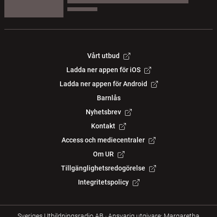
Vårt utbud
Ladda ner appen för iOS
Ladda ner appen för Android
Barnlås
Nyhetsbrev
Kontakt
Access och mediecentraler
Om UR
Tillgänglighetsredogörelse
Integritetspolicy
Sveriges Utbildningsradio AB
·
Ansvarig utgivare: Margaretha