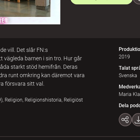
Produkti
 de vill. Det slår FN:s
2019
t vägleda barnen i sin tro. Hur går
åda starkt stöd hemifrån. Deras
Talat spr
ndra runt omkring kan däremot vara
Svenska
försvara sitt val.
Medverk
Maria Kl
Religion, Religionshistoria, Religiöst
Dela pod