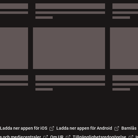
Ladda ner appen för iOS
Ladda ner appen för Android
Barnlås
s och mediecentraler
Om UR
Tillgänglighetsredogörelse
I