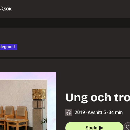
SÖK
degrund
Ung och tr
2019
·
Avsnitt 5
·
34 min
Spela