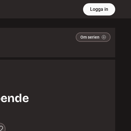
Logga in
Om serien
oende