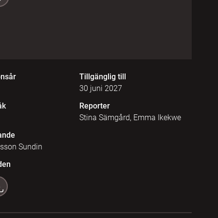
onsår
Tillgänglig till
30 juni 2027
åk
Reporter
Stina Sämgård, Emma Ikekwe
ande
asson Sundin
den