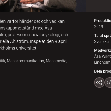
Produkti
Men varför händer det och vad kan
2019
h kunskapsmotstånd med Åsa
olm, professor i socialpsykologi, och
Talat spr
riella Ahlström. Inspelat den 9 april
Svenska
kholms universitet.
Medverk
Åsa Wikfo
lkritik, Masskommunikation, Massmedia,
Lindholm
Dela pro