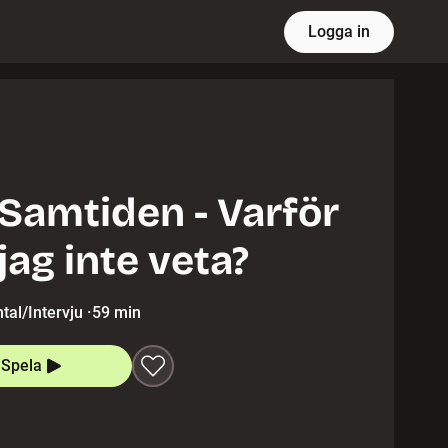
Logga in
Samtiden - Varför
 jag inte veta?
al/Intervju
·
59 min
Spela