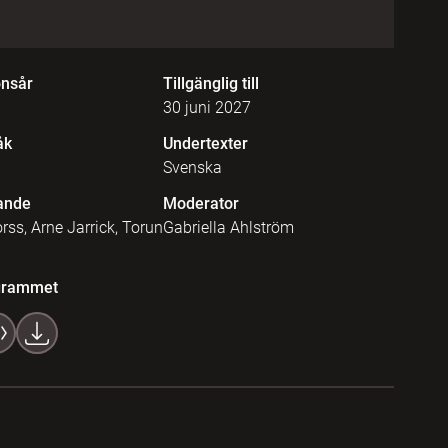
onsår
Tillgänglig till
30 juni 2027
åk
Undertexter
Svenska
ande
Moderator
rss, Arne Jarrick, Torun
Gabriella Ahlström
grammet