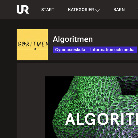
START
KATEGORIER
BARN
Algoritmen
Gymnasieskola
Information och media