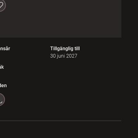
onsår
Tillgänglig till
30 juni 2027
åk
den