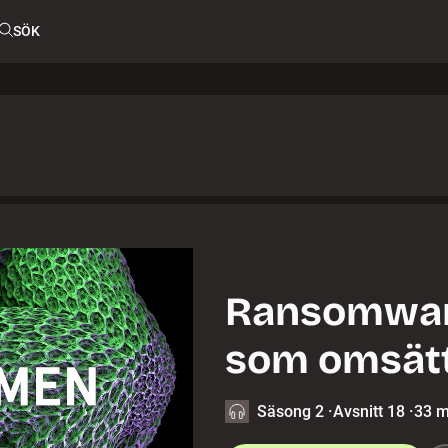
SÖK
Ransomware
som omsätt
Säsong 2
·
Avsnitt 18
·
33 m