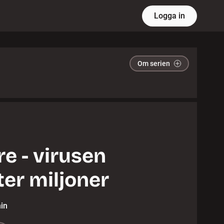
Logga in
Om serien
 - virusen
er miljoner
in