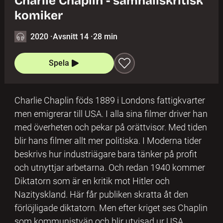
Charlie Chaplin - samhällskritisk
komiker
2020
·
Avsnitt 14
·
28 min
Spela
Charlie Chaplin föds 1889 i Londons fattigkvarter
men emigrerar till USA. I alla sina filmer driver han
med överheten och pekar på orättvisor. Med tiden
blir hans filmer allt mer politiska. I Moderna tider
beskrivs hur industriägare bara tänker på profit
och utnyttjar arbetarna. Och redan 1940 kommer
Diktatorn som är en kritik mot Hitler och
Nazityskland. Här får publiken skratta åt den
förlöjligade diktatorn. Men efter kriget ses Chaplin
som kommunistvän och blir utvisad ur USA.