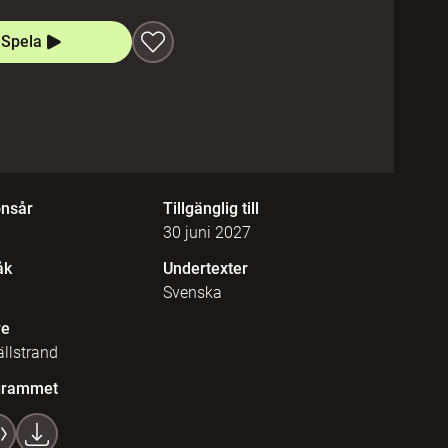
Spela
onsår
Tillgänglig till
30 juni 2027
åk
Undertexter
Svenska
re
llstrand
grammet