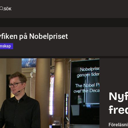
SÖK
fiken på Nobelpriset
unskap
Nyf
fre
Föreläsn