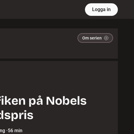
Logga in
Om serien
iken på Nobels
dspris
ing
·
56 min