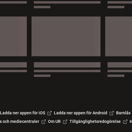
Ladda ner appen för iOS
Ladda ner appen för Android
Barnlås
s och mediecentraler
Om UR
Tillgänglighetsredogörelse
I