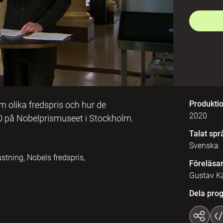
Produkti
 olika fredspris och hur de
2020
20 på Nobelprismuseet i Stockholm.
Talat spr
Svenska
ustning, Nobels fredspris,
Föreläsa
Gustav Kä
Dela pro