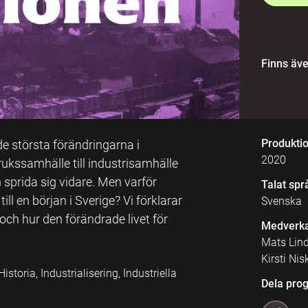
Finns äv
Produkti
 de största förändringarna i
2020
ukssamhälle till industrisamhälle
n sprida sig vidare. Men varför
Talat spr
ll en början i Sverige? Vi förklarar
Svenska
 och hur den förändrade livet för
Medverk
Mats Lind
Kirsti Ni
storia, Industrialisering, Industriella
Dela pro