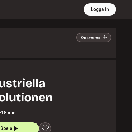
Logga in
Om serien
ustriella
olutionen
·
18 min
Spela