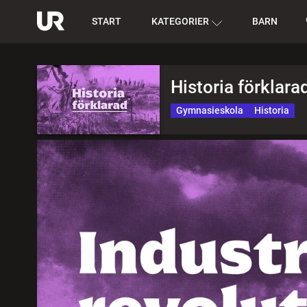
START
KATEGORIER
BARN
Historia förklara
Gymnasieskola
Historia