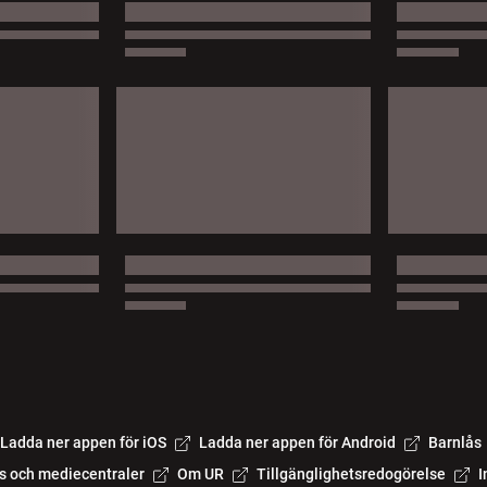
Ladda ner appen för iOS
Ladda ner appen för Android
Barnlås
s och mediecentraler
Om UR
Tillgänglighetsredogörelse
I