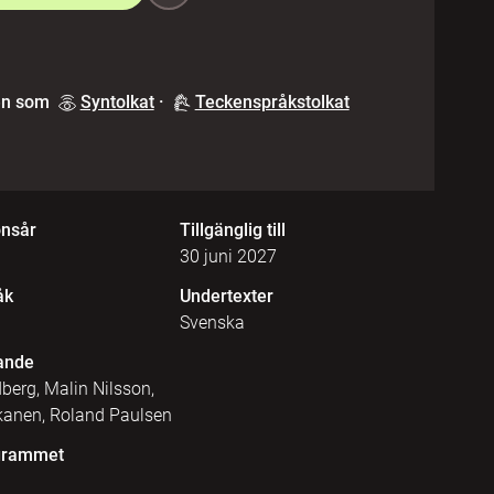
en som
Syntolkat
·
Teckenspråkstolkat
onsår
Tillgänglig till
30 juni 2027
åk
Undertexter
Svenska
ande
berg, Malin Nilsson,
skanen, Roland Paulsen
grammet