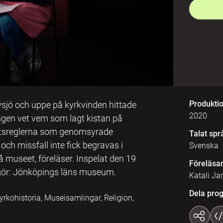
Produkti
vsjö och uppe på kyrkvinden hittade
2020
 Ingen vet vem som lagt kistan på
 rättsreglerna som genomsyrade
Talat spr
ch missfall inte fick begravas i
Svenska
å museet, föreläser. Inspelat den 19
Föreläsa
gör: Jönköpings läns museum.
Katali Jar
Dela pro
rkohistoria, Museisamlingar, Religion,