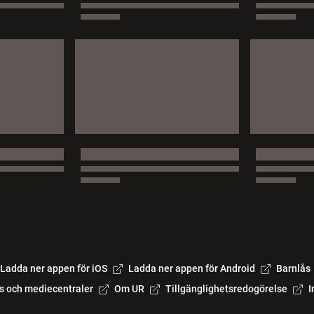
Ladda ner appen för iOS
Ladda ner appen för Android
Barnlås
s och mediecentraler
Om UR
Tillgänglighetsredogörelse
I