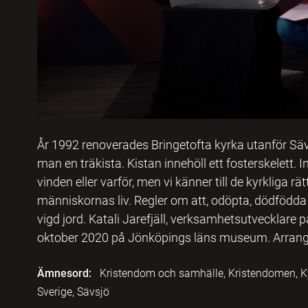
År 1992 renoverades Bringetofta kyrka utanför Sä
man en träkista. Kistan innehöll ett fosterskelett.
vinden eller varför, men vi känner till de kyrkliga
människornas liv. Regler om att, odöpta, dödfödda o
vigd jord. Katali Jarefjäll, verksamhetsutvecklare p
oktober 2020 på Jönköpings läns museum. Arran
Ämnesord:
Kristendom och samhälle, Kristendomen, Ky
Sverige, Sävsjö