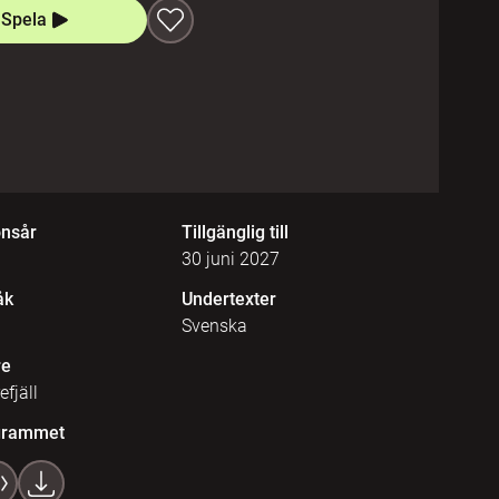
Spela
onsår
Tillgänglig till
30 juni 2027
åk
Undertexter
Svenska
re
efjäll
grammet