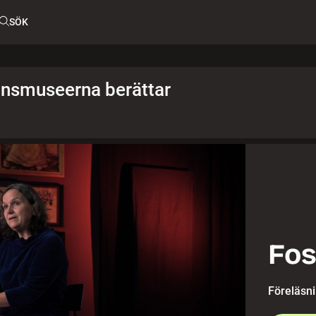
SÖK
änsmuseerna berättar
Fos
Föreläsn