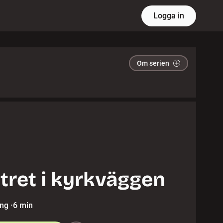
Logga in
Om serien
tret i kyrkväggen
ing
·
6 min