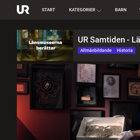
START
KATEGORIER
BARN
UR Samtiden - L
Allmänbildande
Historia