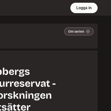
Logga in
Om serien
bbergs
urreservat -
orskningen
tsätter