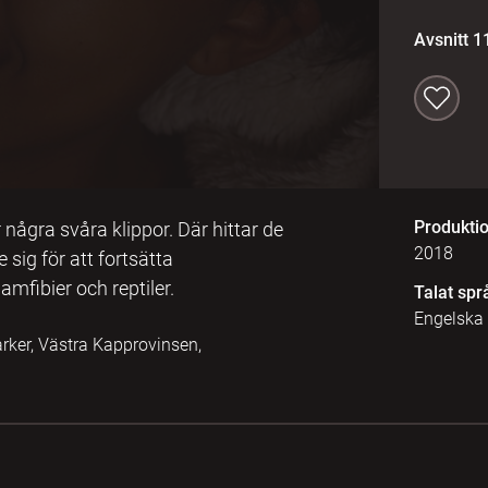
Avsnitt 1
Produkti
ågra svåra klippor. Där hittar de
2018
sig för att fortsätta
amfibier och reptiler.
Talat spr
Engelska
rker, Västra Kapprovinsen,