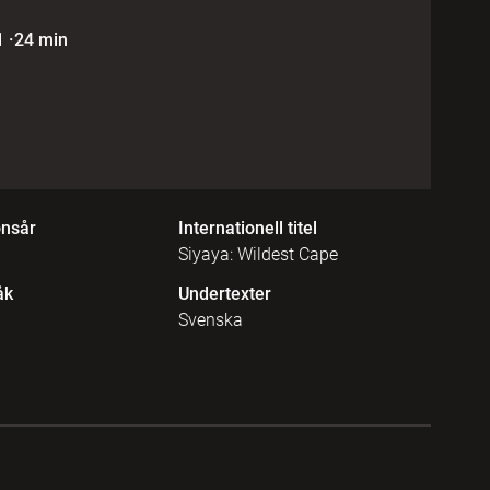
1
·
24 min
onsår
Internationell titel
Siyaya: Wildest Cape
åk
Undertexter
Svenska