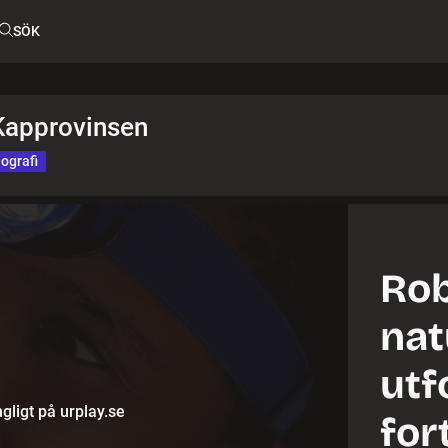
SÖK
 Kapprovinsen
ografi
Ro
nat
utf
gligt på urplay.se
for