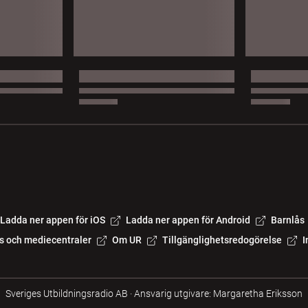
Ladda ner appen för iOS
Ladda ner appen för Android
Barnlås
s och mediecentraler
Om UR
Tillgänglighetsredogörelse
I
Sveriges Utbildningsradio AB
·
Ansvarig utgivare: Margaretha Eriksson