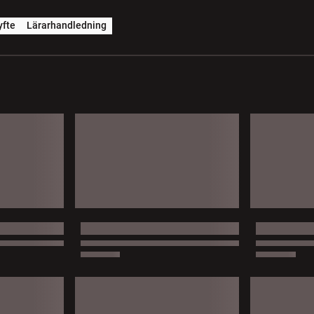
yfte
Lärarhandledning