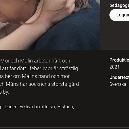
pedagoger
Logga
Produkti
. Mor och Malin arbetar hårt och
2021
t far dött i feber. Mor är otröstlig.
Måns ber om Malins hand och mor
Undertex
in och Måns har socknens största gård
Svenska
s by.
, Döden, Fiktiva berättelser, Historia,