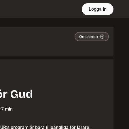
Logga in
Om serien
ör Gud
·
7 min
 UR:s program är bara tillgängliga för lärare,