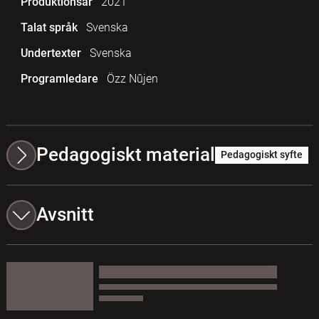
Produktionsår
2021
Talat språk
Svenska
Undertexter
Svenska
Programledare
Özz Nûjen
Pedagogiskt material
Pedagogiskt syfte
Avsnitt