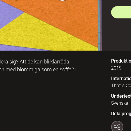
Produkti
era sig? Att de kan bli klarröda
2019
ll och med blommiga som en soffa? I
Internatio
That´s Co
Undertex
Svenska
Dela pro