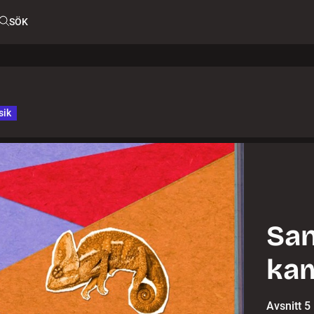
SÖK
sik
San
kam
Avsnitt 5