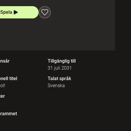
Spela
onsår
Tillgänglig till
31 juli 2031
nell titel
Talat språk
ol!
Svenska
ter
grammet