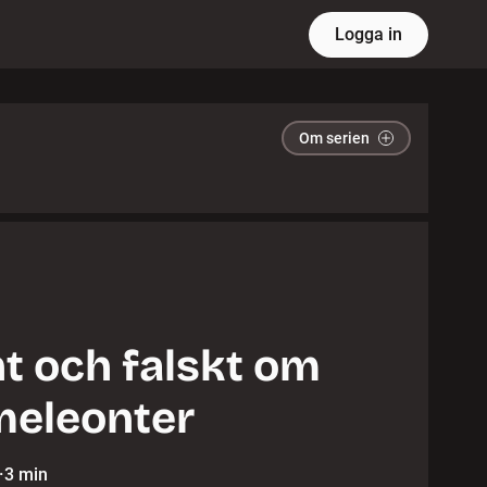
Logga in
Om serien
t och falskt om
eleonter
·
3 min