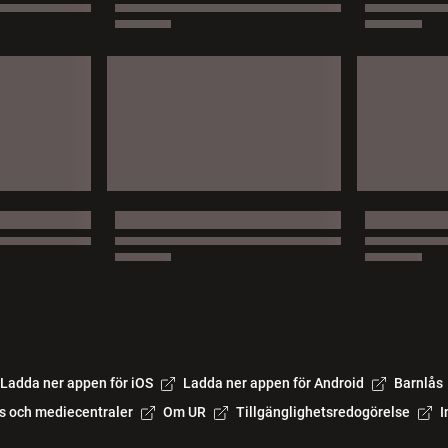
Ladda ner appen för iOS
Ladda ner appen för Android
Barnlås
s och mediecentraler
Om UR
Tillgänglighetsredogörelse
I