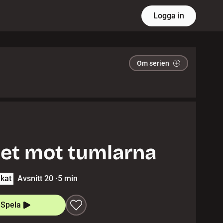
Logga in
Om serien
et mot tumlarna
lkat
Avsnitt 20
·
5 min
Spela