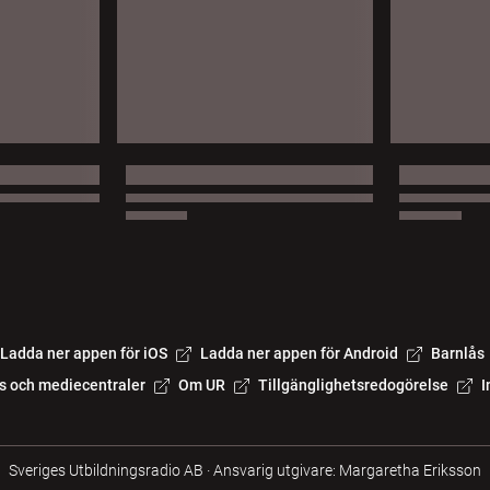
Ladda ner appen för iOS
Ladda ner appen för Android
Barnlås
s och mediecentraler
Om UR
Tillgänglighetsredogörelse
I
Sveriges Utbildningsradio AB
·
Ansvarig utgivare: Margaretha Eriksson