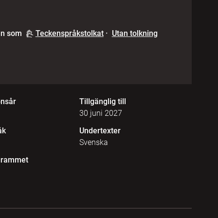
en som
Teckenspråkstolkat
·
Utan tolkning
onsår
Tillgänglig till
30 juni 2027
åk
Undertexter
Svenska
grammet