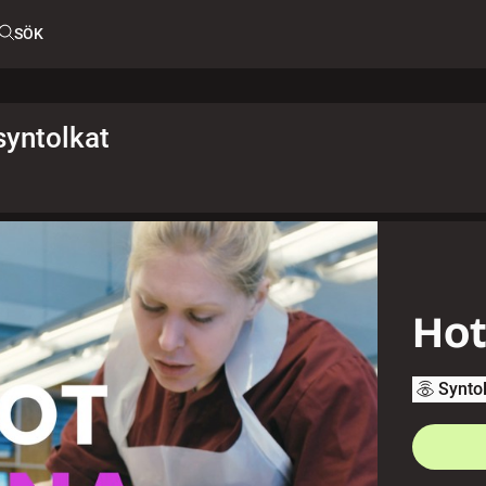
SÖK
syntolkat
Hot
Synto