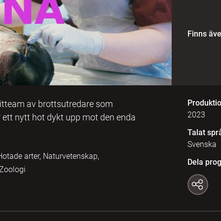
Finns äv
Produkti
elitteam av brottsutredare som
2023
r ett nytt hot dykt upp mot den enda
Talat spr
Svenska
 Hotade arter, Naturvetenskap,
Dela pro
 Zoologi