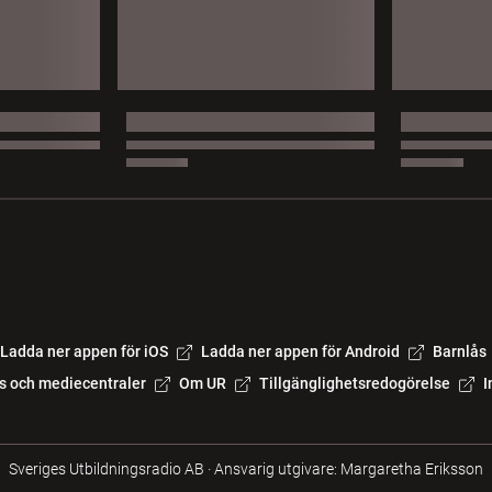
Ladda ner appen för iOS
Ladda ner appen för Android
Barnlås
s och mediecentraler
Om UR
Tillgänglighetsredogörelse
I
Sveriges Utbildningsradio AB
·
Ansvarig utgivare: Margaretha Eriksson