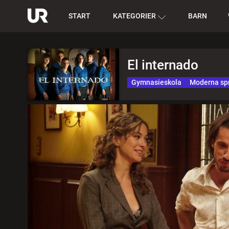
START
KATEGORIER
BARN
El internado
Gymnasieskola
Moderna sp