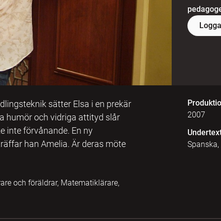
pedagoger
Logga
Produkti
ingsteknik sätter Elsa i en prekär
2007
ga humör och vidriga attityd slår
e inte förvånande. En ny
Undertex
träffar han Amelia. Är deras möte
Spanska,
ärare och föräldrar, Matematiklärare,