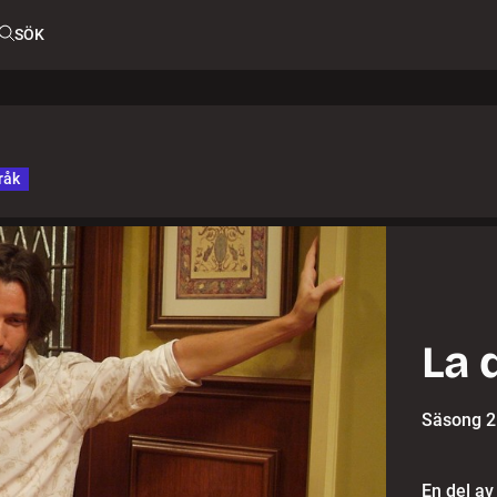
SÖK
råk
La 
Säsong 2
En del av