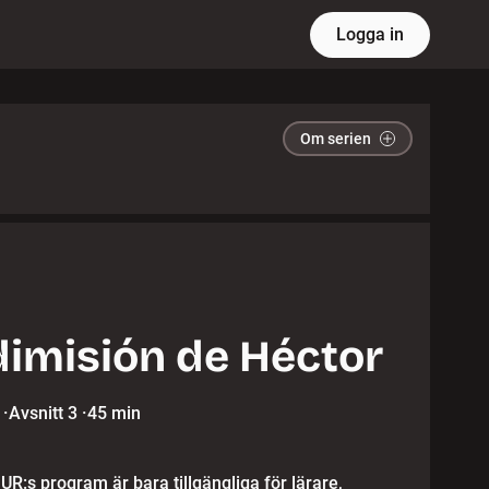
Logga in
Om serien
dimisión de Héctor
·
Avsnitt 3
·
45 min
 UR:s program är bara tillgängliga för lärare,