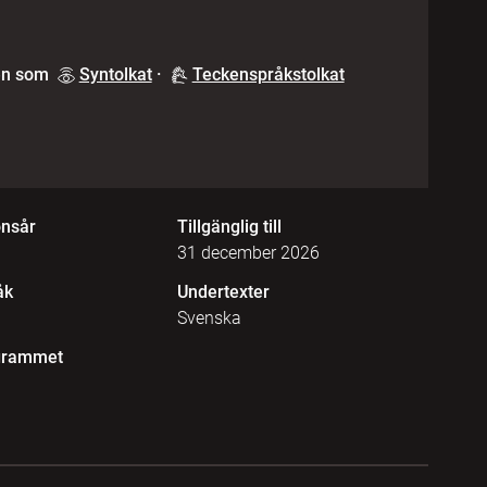
en som
Syntolkat
·
Teckenspråkstolkat
onsår
Tillgänglig till
31 december 2026
åk
Undertexter
Svenska
grammet