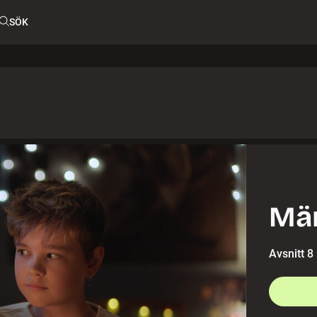
SÖK
Män
Avsnitt 8