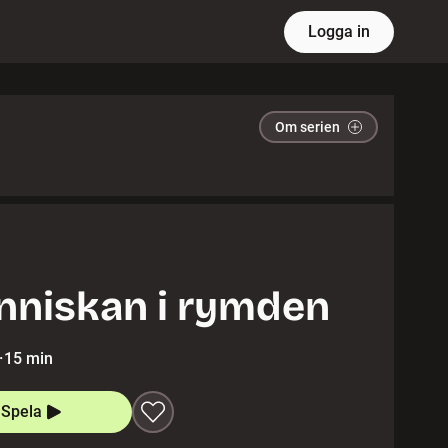
Logga in
Om serien
niskan i rymden
·
15 min
Spela