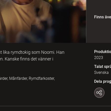
Finns äv
Produkti
nst lika rymdtokig som Noomi. Han
2023
n. Kanske finns det vänner i
Talat spr
Svenska
der, Månfärder, Rymdfarkoster,
Dela pro