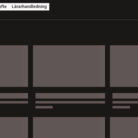
yfte
Lärarhandledning