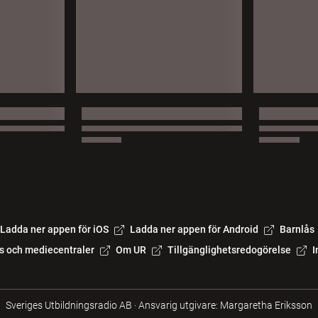
Ladda ner appen för iOS
Ladda ner appen för Android
Barnlås
s och mediecentraler
Om UR
Tillgänglighetsredogörelse
I
Sveriges Utbildningsradio AB
·
Ansvarig utgivare: Margaretha Eriksson