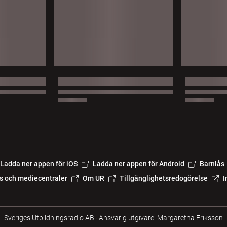
Ladda ner appen för iOS
Ladda ner appen för Android
Barnlås
s och mediecentraler
Om UR
Tillgänglighetsredogörelse
I
Sveriges Utbildningsradio AB
·
Ansvarig utgivare: Margaretha Eriksson