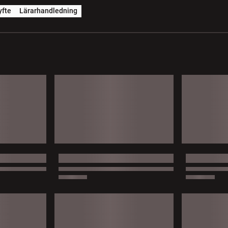
yfte
Lärarhandledning