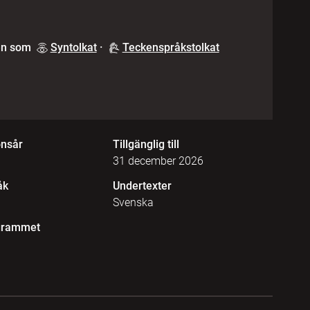
en som
Syntolkat
·
Teckenspråkstolkat
onsår
Tillgänglig till
31 december 2026
åk
Undertexter
Svenska
grammet