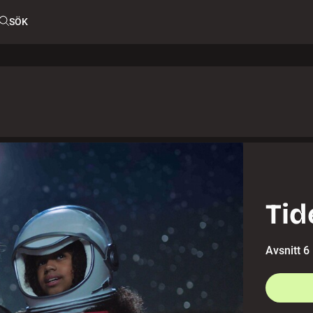
SÖK
Tid
Avsnitt 6