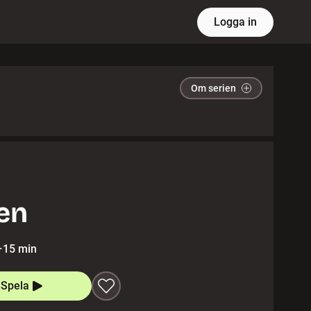
Logga in
Om serien
en
·
15 min
Spela