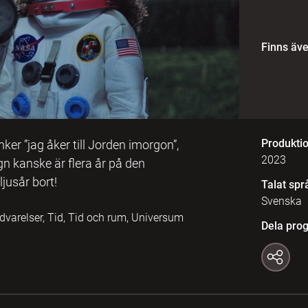
Finns äv
Produkti
ker ”jag åker till Jorden imorgon”,
2023
n kanske är flera år på den
jusår bort!
Talat spr
Svenska
dvarelser, Tid, Tid och rum, Universum
Dela pro