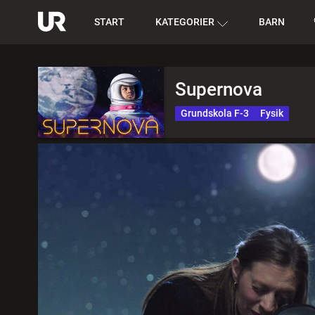
START
KATEGORIER
BARN
Supernova
Grundskola F-3
Fysik