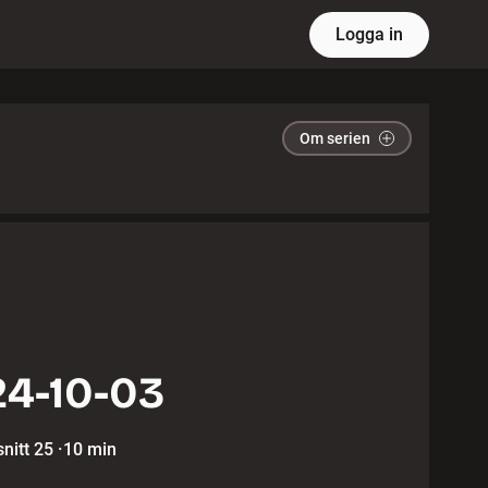
Logga in
Om serien
4-10-03
nitt 25
·
10 min