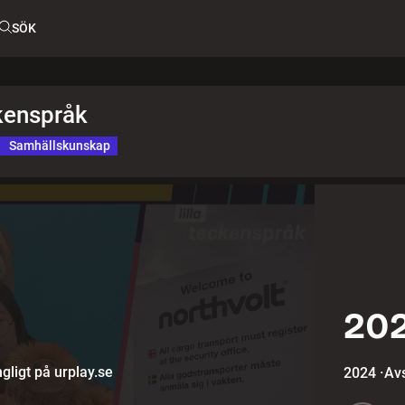
SÖK
ckenspråk
Samhällskunskap
202
gligt på urplay.se
2024
·
Avs