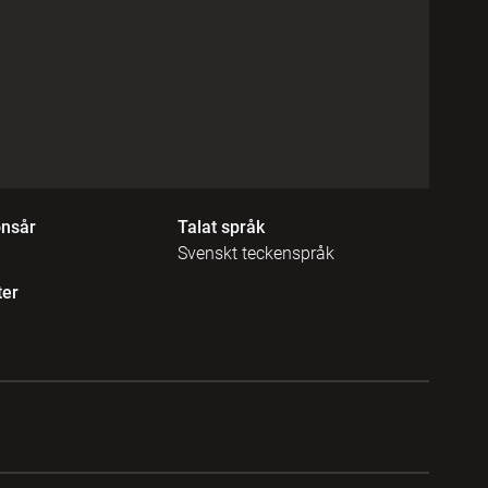
onsår
Talat språk
Svenskt teckenspråk
ter