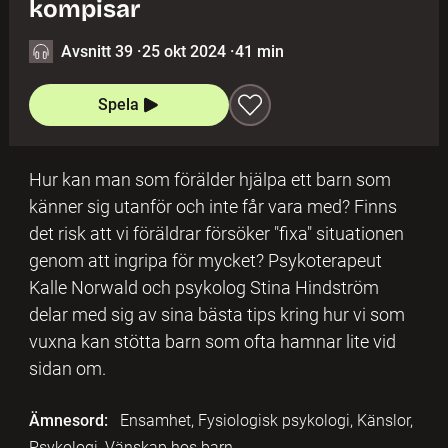
kompisar
Avsnitt 39
·
25 okt 2024
·
41 min
Spela
Hur kan man som förälder hjälpa ett barn som
känner sig utanför och inte får vara med? Finns
det risk att vi föräldrar försöker "fixa" situationen
genom att ingripa för mycket? Psykoterapeut
Kalle Norwald och psykolog Stina Hindström
delar med sig av sina bästa tips kring hur vi som
vuxna kan stötta barn som ofta hamnar lite vid
sidan om.
Ämnesord:
Ensamhet, Fysiologisk psykologi, Känslor,
Psykologi, Vänskap hos barn