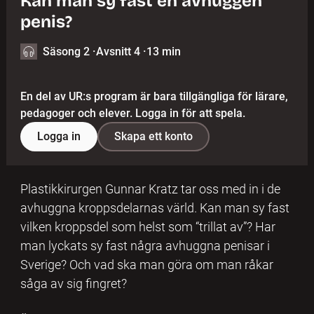
Kan man sy fast en avhuggen
penis?
Säsong 2
·
Avsnitt 4
·
13 min
En del av UR:s program är bara tillgängliga för lärare,
pedagoger och elever. Logga in för att spela.
Logga in
Skapa ett konto
Plastikkirurgen Gunnar Kratz tar oss med in i de
avhuggna kroppsdelarnas värld. Kan man sy fast
vilken kroppsdel som helst som “trillat av”? Har
man lyckats sy fast några avhuggna penisar i
Sverige? Och vad ska man göra om man råkar
såga av sig ﬁngret?