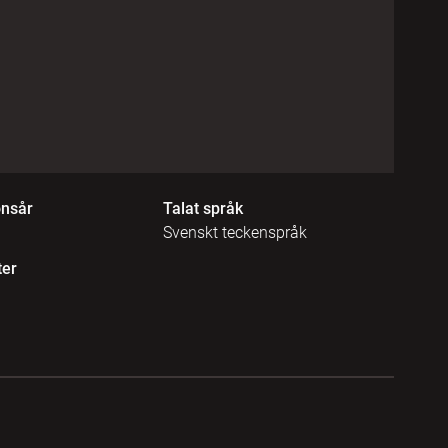
onsår
Talat språk
Svenskt teckenspråk
ter