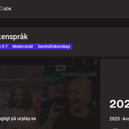
SÖK
ckenspråk
a 5-7
Modersmål
Samhällskunskap
202
gligt på urplay.se
2025
·
Avs