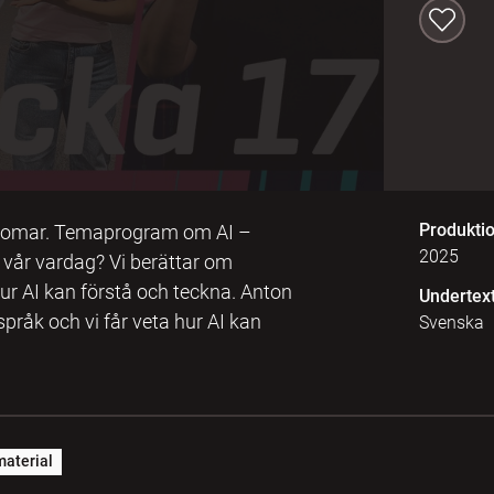
Produkti
gdomar. Temaprogram om AI –
2025
et vår vardag? Vi berättar om
h hur AI kan förstå och teckna. Anton
Undertex
pråk och vi får veta hur AI kan
Svenska
aterial