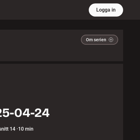
Logga in
Om serien
5-04-24
nitt 14
·
10 min