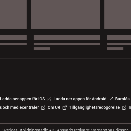
Ladda ner appen för iOS
Ladda ner appen för Android
Barnlås
s och mediecentraler
Om UR
Tillgänglighetsredogörelse
I
Sveriges Utbildningsradio AB
·
Ansvarig utgivare: Margaretha Eriksson