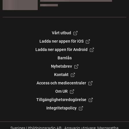
Vårt utbud
Ladda ner appen för iOS
Ladda ner appen för Android
Barnlås
Nyhetsbrev
Kontakt
Access och mediecentraler
Om UR
Tillgänglighetsredogörelse
Integritetspolicy
Sveriges Utbildningsradio AB
·
Ansvarig utgivare: Margaretha