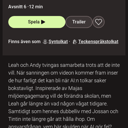
Avsnitt 6
·
12 min
Spela
Trailer
Finns även som
Syntolkat
·
Teckenspråkstolkat
Leah och Andy tvingas samarbeta trots att de inte
vill. När sanningen om videon kommer fram inser
de hur farligt det kan bli när AI:n tolkar saker
bokstavligt. Inspirerade av Majas
miljöengagemang vill de förändra skolan, men
Leah går längre än vad någon vågat tidigare.
Samtidigt som hennes dubbelliv med Jossan och
Tintin inte längre går att hålla ihop. Om
ansvarsfrågan, vem bär skulden när AI gör fel?