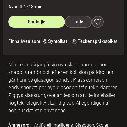
Avsnitt 1
·
13 min
Spela
Trailer
Finns även som
Syntolkat
·
Teckenspråkstolkat
När Leah börjar på sin nya skola hamnar hon
snabbt utanför och efter en kollision på idrotten
går hennes glasögon sönder. Klasskompisen
Andy snor ett par nya glasögon från teknikläraren
Ziggys klassrum, ovetandes om att de innehåller
högteknologisk AI. Lär dig vad AI egentligen är
och hur det kan användas.
Ämnesord:
Artificiell intelligens, Glasögon, Skolan