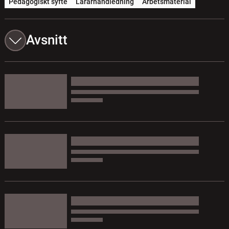
Pedagogiskt syfte
Lärarhandledning
Arbetsmaterial
Avsnitt