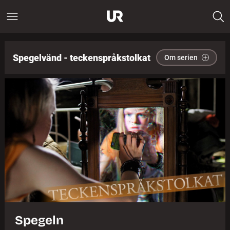
Spegelvänd - teckenspråkstolkat
Om serien
Spegeln