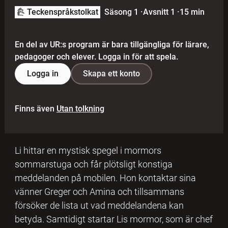
Teckenspråkstolkat
Säsong 1
·
Avsnitt 1
·
15 min
En del av UR:s program är bara tillgängliga för lärare,
pedagoger och elever. Logga in för att spela.
Logga in
Skapa ett konto
Finns även
Utan tolkning
Li hittar en mystisk spegel i mormors
sommarstuga och får plötsligt konstiga
meddelanden på mobilen. Hon kontaktar sina
vänner Greger och Amina och tillsammans
försöker de lista ut vad meddelandena kan
betyda. Samtidigt startar Lis mormor, som är chef