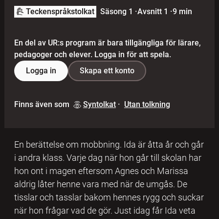
Teckenspråkstolkat
Säsong 1
·
Avsnitt 1
·
9 min
En del av UR:s program är bara tillgängliga för lärare,
pedagoger och elever. Logga in för att spela.
Logga in
Skapa ett konto
Finns även som
Syntolkat
·
Utan tolkning
En berättelse om mobbning. Ida är åtta år och går
i andra klass. Varje dag när hon går till skolan har
hon ont i magen eftersom Agnes och Marissa
aldrig låter henne vara med när de umgås. De
tisslar och tasslar bakom hennes rygg och suckar
när hon frågar vad de gör. Just idag får Ida veta