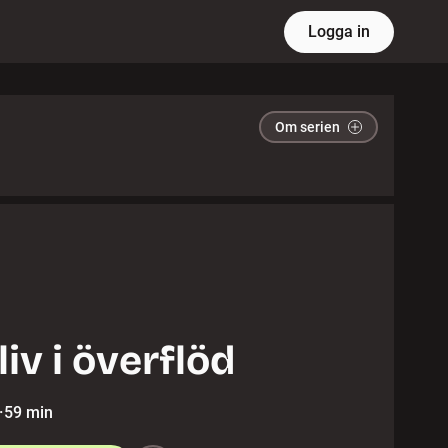
Logga in
Om serien
liv i överflöd
·
59 min