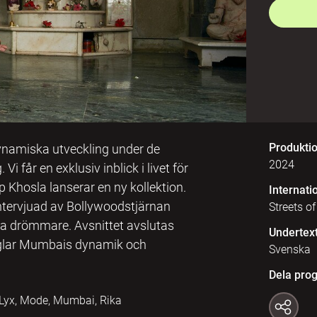
Produkti
dynamiska utveckling under de
2024
i får en exklusiv inblick i livet för
Khosla lanserar en ny kollektion.
Internatio
intervjuad av Bollywoodstjärnan
Streets o
a drömmare. Avsnittet avslutas
Undertex
glar Mumbais dynamik och
Svenska
Dela pro
 Lyx, Mode, Mumbai, Rika