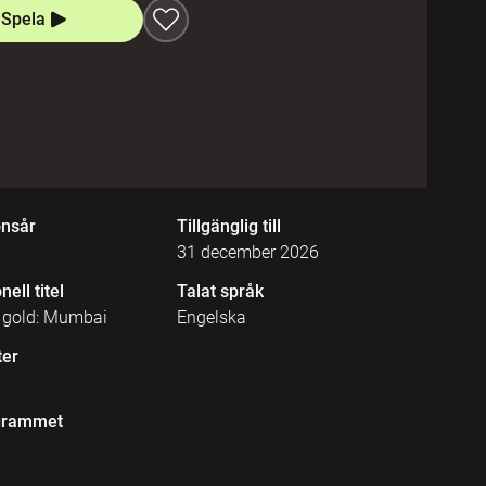
Spela
onsår
Tillgänglig till
31 december 2026
nell titel
Talat språk
f gold: Mumbai
Engelska
ter
grammet