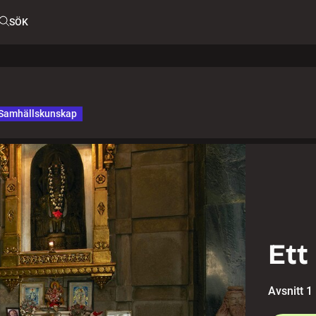
SÖK
Samhällskunskap
Ett 
Avsnitt 1