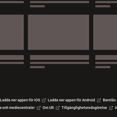
Ladda ner appen för iOS
Ladda ner appen för Android
Barnlås
s och mediecentraler
Om UR
Tillgänglighetsredogörelse
I