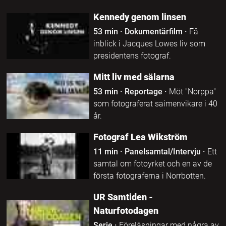
Kennedy genom linsen
53 min
·
Dokumentärfilm
·
Få
inblick i Jacques Lowes liv som
presidentens fotograf.
Mitt liv med sälarna
53 min
·
Reportage
·
Möt "Norppa"
som fotograferat saimenvikare i 40
år.
Fotograf Lea Wikström
11 min
·
Panelsamtal/Intervju
·
Ett
samtal om fotoyrket och en av de
första fotograferna i Norrbotten.
UR Samtiden -
Naturfotodagen
Serie
·
Föreläsningar med några av