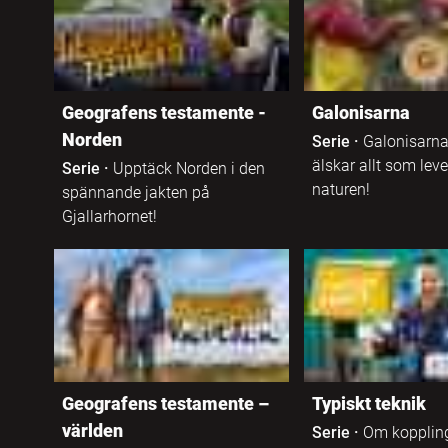
Anpassad
gymnasieskola
Franska
Högskola
Geografens testamente -
Galonisarna
Färöiska
Norden
Serie
·
Galonisarna
Folkhögskola /
älskar allt som leve
Serie
·
Upptäck Norden i den
Grekiska
Studieförbund
naturen!
spännande jakten på
Gjallarhornet!
Hebreiska
Komvux
Isländska
Komvux som
anpassad
utbildning
Italienska
Lärarfortbildning
Japanska
Geografens testamente –
Typiskt teknik
världen
Serie
·
Om kopplin
Allmänbildande