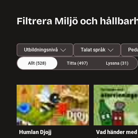
Filtrera Miljö och hållbar
Utbildningsnivå
Talat språk
Peda
Allt
(528)
Titta
(497)
Lyssna
(31)
Förskola
Svenska
528 program hittades
Grundskola F-3
Svenskt
teckenspråk
Grundskola 4-6
Albanska
Grundskola 7-9
Arabiska
Humlan Djojj
Vad händer med