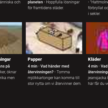
människa och
planeten
·
Hoppfulla lösningar
·
"Hattmoln
för framtidens städer.
förbryllat o
i sekler.
ingar
Papper
Kläder
ans på
4 min
·
Vad händer med
4 min
·
Vad
ker, öknar
återvinningen?
·
Tomma
återvinnin
trika men
mjölkkartonger kan komma till
jeansjacka k
stor nytta om vi återvinner dem.
här får du v