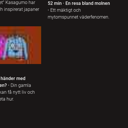
et" Kasagumo har
52 min
·
En resa bland molnen
ch inspirerat japaner
·
Ett mäktigt och
mytomspunnet väderfenomen.
 händer med
gen?
·
Din gamla
an få nytt liv och
eta hur.