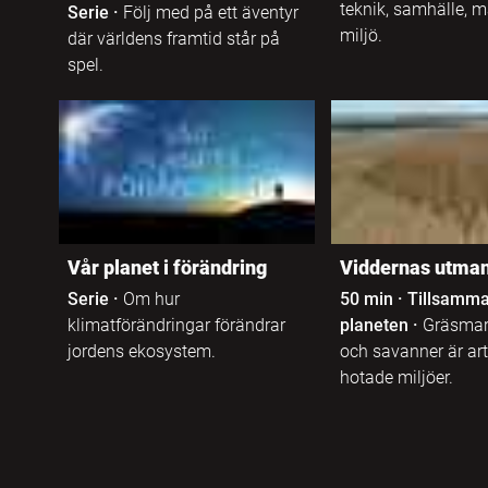
Jiddisch
teknik, samhälle, 
Serie
·
Följ med på ett äventyr
miljö.
där världens framtid står på
Sfi
spel.
Katalanska
Kinesiska
Kinyarwanda
Kirundi
Vår planet i förändring
Viddernas utman
Serie
·
Om hur
50 min
·
Tillsamm
Koreanska
klimatförändringar förändrar
planeten
·
Gräsmar
jordens ekosystem.
och savanner är ar
hotade miljöer.
Kroatiska
Kurdiska