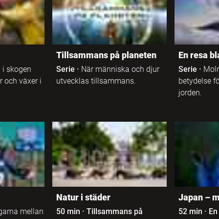
Tillsammans på planeten
En resa b
 i skogen
Serie
·
När människa och djur
Serie
·
Mol
r och växer i
utvecklas tillsammans.
betydelse fö
jorden.
Natur i städer
Japan – m
garna mellan
50 min
·
Tillsammans på
52 min
·
En