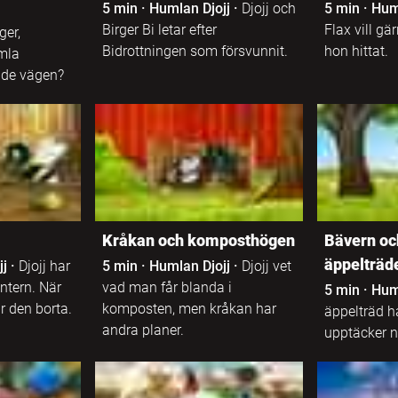
Programmanus
5 min
·
Humlan Djojj
·
Djojj och
5 min
·
Hum
Birger Bi letar efter
Flax vill g
ger,
Bidrottningen som försvunnit.
hon hittat.
mla
r de vägen?
Kråkan och komposthögen
Bävern och
äppelträd
jj
·
Djojj har
5 min
·
Humlan Djojj
·
Djojj vet
intern. När
vad man får blanda i
5 min
·
Hum
 den borta.
komposten, men kråkan har
äppelträd ha
andra planer.
upptäcker nå