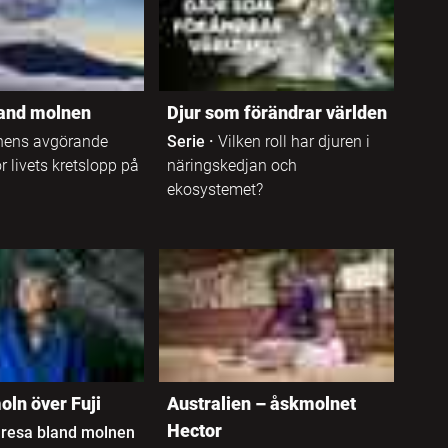
land molnen
Djur som förändrar världen
nens avgörande
Serie
·
Vilken roll har djuren i
r livets kretslopp på
näringskedjan och
ekosystemet?
oln över Fuji
Australien – åskmolnet
Hector
 resa bland molnen