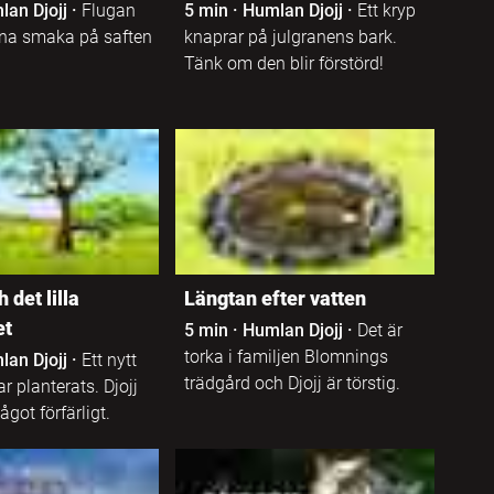
lan Djojj
·
Flugan
5 min
·
Humlan Djojj
·
Ett kryp
ärna smaka på saften
knaprar på julgranens bark.
Tänk om den blir förstörd!
 det lilla
Längtan efter vatten
et
5 min
·
Humlan Djojj
·
Det är
torka i familjen Blomnings
lan Djojj
·
Ett nytt
trädgård och Djojj är törstig.
r planterats. Djojj
got förfärligt.