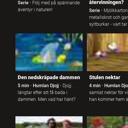
Anpassad
återvinningen?
Serie
·
Följ med på spännande
grundskola 1-3
Armeniska
äventyr i naturen!
Serie
·
Mjölkkarton
metallskrot och ga
Anpassad
Assyriska
syltburkar - vart ta
grundskola 4-6
Bosniska
Anpassad
grundskola 7-9
Danska
Specialskola F-4
Dari
Den nedskräpade dammen
Stulen nektar
Specialskola 5-7
5 min
·
Humlan Djojj
·
Djojj
4 min
·
Humlan Djo
Engelska
längtar efter att få bada i
samlat nektar för v
dammen. Men vad har hänt?
han kommer hem är
Specialskola 8-10
Engelskt
teckenspråk
Gymnasieskola
Finska