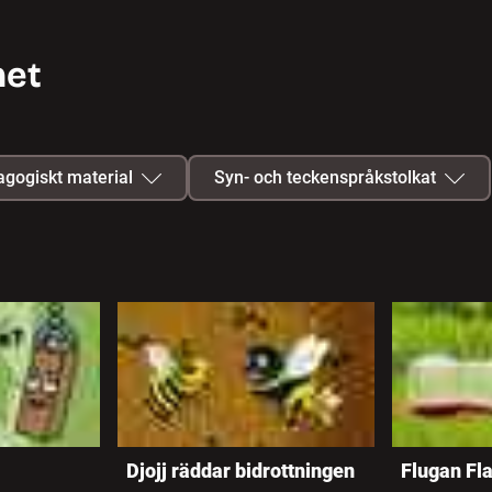
het
gogiskt material
Syn- och teckenspråkstolkat
Lärarhandledning
Syntolkat
Quiz
Teckenspråkstolkat
Studiehandledning
Arbetsmaterial
Djojj räddar bidrottningen
Flugan Fla