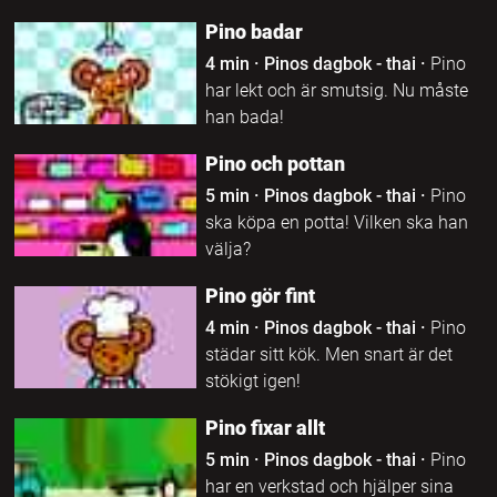
Pino badar
4 min
·
Pinos dagbok - thai
·
Pino
har lekt och är smutsig. Nu måste
han bada!
Pino och pottan
5 min
·
Pinos dagbok - thai
·
Pino
ska köpa en potta! Vilken ska han
välja?
Pino gör fint
4 min
·
Pinos dagbok - thai
·
Pino
städar sitt kök. Men snart är det
stökigt igen!
Pino fixar allt
5 min
·
Pinos dagbok - thai
·
Pino
har en verkstad och hjälper sina