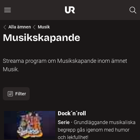
Alla ämnen
Musik
Musikskapande
Streama program om Musikskapande inom ämnet
Musik.
Filter
16 program hittades
Dock´n´roll
Serie
·
Grundläggande musikaliska
begrepp gås igenom med humor
och lekfullhet!