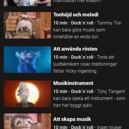
människan mer kreativ?
Tonhöjd och melodi
10 min
·
Dock´n´roll
·
Tommy Ton
kan bara göra musik som
innehåller en enda ton.
Att använda rösten
10 min
·
Dock´n´roll
·
Trots att
ljudteknikern visar röstövningar
fattar Vicky ingenting.
Musikinstrument
10 min
·
Dock´n´roll
·
Tony Tangent
kan bara spela ett instrument - som
han har byggt själv.
Att skapa musik
10 min
·
Dock´n´roll
·
Ingen tycker