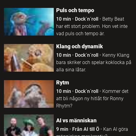
Puls och tempo
10 min
·
Dock´n´roll
·
Betty Beat
har ett stort problem. Hon vet inte
vad puls och tempo är.
Klang och dynamik
10 min
·
Dock´n´roll
·
Kenny Klang
bara skriker och spelar koklocka på
alla sina låtar.
Rytm
10 min
·
Dock´n´roll
·
Kommer det
att bli någon ny hitlåt för Ronny
Rhytm?
AI vs människan
9 min
·
Från AI till Ö
·
Kan AI göra