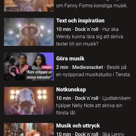
om Fanny Forms konstiga musik.
Text och inspiration
10 min
·
Dock´n´roll
·
Hur ska
Wendy kunna lära sig att skriva
texter till sin musik?
Göra musik
2 min
·
Mediesnacket
·
Besök på
en nyöppnad musikstudio i Tensta.
Notkunskap
10 min
·
Dock´n´roll
·
Ljudteknikern
hjälper Nelly Note att skriva sin
första låt.
Musik och uttryck
10 min
·
Dock´n´roll
·
Ska Lenny