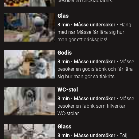
besöker en chokladfabrik.
Glas
8 min
·
Måsse undersöker
·
Häng
med när Måsse får lära sig hur
man gör ett dricksglas!
Godis
8 min
·
Måsse undersöker
·
Måsse
besöker en godisfabrik och får lära
sig hur man gör saltlakrits.
WC-stol
8 min
·
Måsse undersöker
·
Måsse
besöker en fabrik som tillverkar
WC-stolar.
Glass
8 min
·
Måsse undersöker
·
Följ