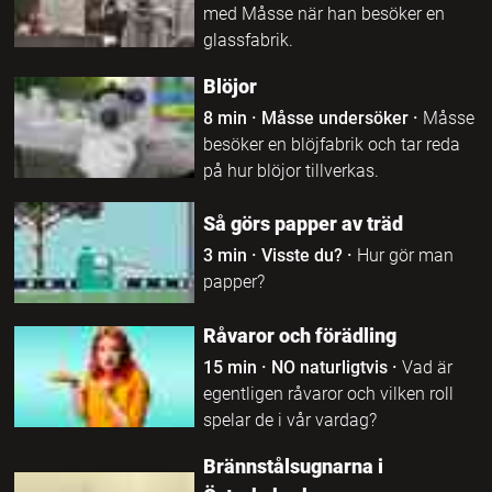
med Måsse när han besöker en
glassfabrik.
Blöjor
8 min
·
Måsse undersöker
·
Måsse
besöker en blöjfabrik och tar reda
på hur blöjor tillverkas.
Så görs papper av träd
3 min
·
Visste du?
·
Hur gör man
papper?
Råvaror och förädling
15 min
·
NO naturligtvis
·
Vad är
egentligen råvaror och vilken roll
spelar de i vår vardag?
Brännstålsugnarna i