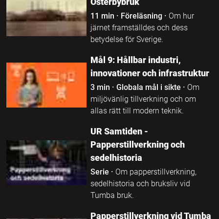
Österbybruk
11 min
·
Föreläsning
·
Om hur
järnet framställdes och dess
betydelse för Sverige.
Mål 9: Hållbar industri,
innovationer och infrastruktur
3 min
·
Globala mål i sikte
·
Om
miljövänlig tillverkning och om
allas rätt till modern teknik.
UR Samtiden -
Papperstillverkning och
sedelhistoria
Serie
·
Om papperstillverkning,
sedelhistoria och bruksliv vid
Tumba bruk.
Papperstillverkning vid Tumba