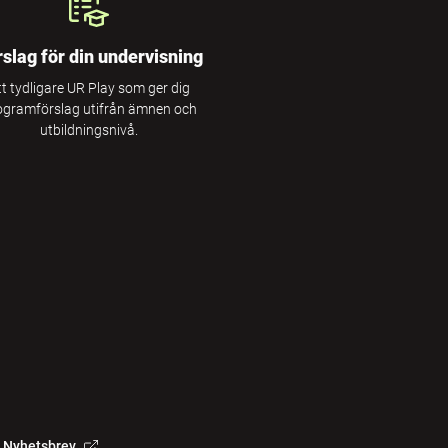
rslag för din undervisning
tt tydligare UR Play som ger dig
ogramförslag utifrån ämnen och
utbildningsnivå.
Nyhetsbrev