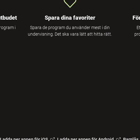
utbudet
Spara dina favoriter
Fö
program i
Spara de program du använder mest i din
E
undervisning. Det ska vara lätt att hitta rätt.
pr
Ladda ner appen för iOS
Ladda ner appen för Android
Barnlås