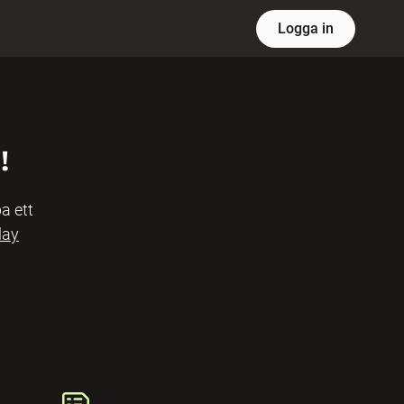
Logga in
!
a ett
lay