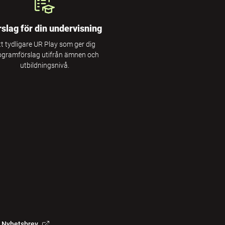
rslag för din undervisning
tt tydligare UR Play som ger dig
ogramförslag utifrån ämnen och
utbildningsnivå.
Nyhetsbrev