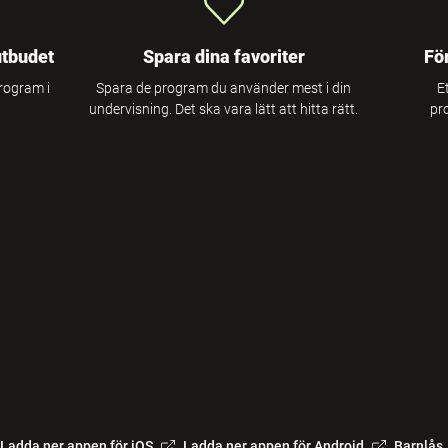
utbudet
Spara dina favoriter
Fö
program i
Spara de program du använder mest i din
E
undervisning. Det ska vara lätt att hitta rätt.
pr
Ladda ner appen för iOS
Ladda ner appen för Android
Barnlås