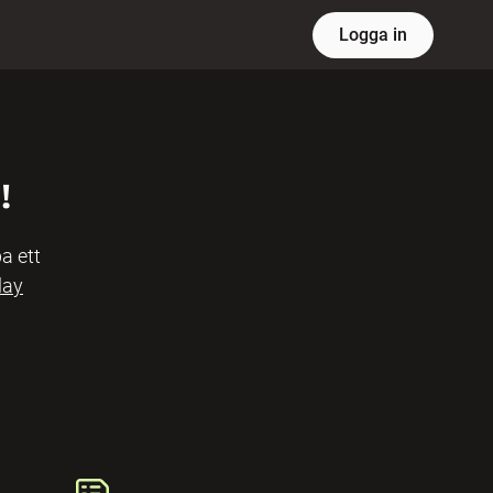
Logga in
!
a ett
lay