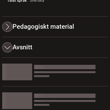
Talat språk
Svenska
Pedagogiskt material
Avsnitt